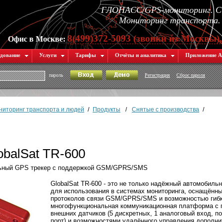
ГЛОНАСС/GPS-мониторинг. Си
Мониторинг транспорта. 
8(499)372-5093 (звонки из Москвы)
Офис в Москве:
дование
Услуги
Тарифы
Отчёты и аналитика
Приложение А
пароль
Регистрация
Сброс пароля
иторинг транспорта и людей
/
Продукты
/
Снятые с производства
/
obalSat TR-600
ильный GPS трекер c поддержкой GSM/GPRS/SMS
GlobalSat TR-600 - это не только надёжный автомобиль
для использования в системах мониторинга, оснащённ
протоколов связи GSM/GPRS/SMS и возможностью гибко
многофункциональная коммуникационная платформа с
внешних датчиков (5 дискретных, 1 аналоговый вход, 
порт) и возможностями удалённого управления дополн