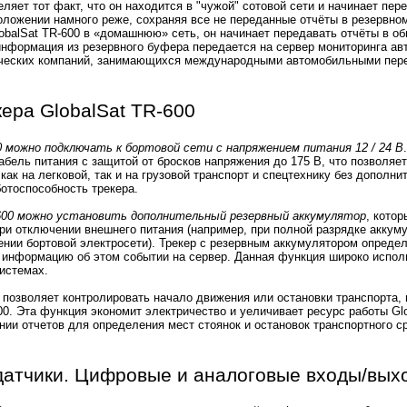
ляет тот факт, что он находится в "чужой" сотовой сети и начинает пер
ложении намного реже, сохраняя все не переданные отчёты в резервно
balSat TR-600 в «домашнюю» сеть, он начинает передавать отчёты в о
нформация из резервного буфера передается на сервер мониторинга ав
ических компаний, занимающихся международными автомобильными пер
ера GlobalSat TR-600
0 можно подключать к бортовой сети с напряжением питания 12 / 24 В
абель питания с защитой от бросков напряжения до 175 В, что позволяе
как на легковой, так и на грузовой транспорт и спецтехнику без дополн
ботоспособность трекера.
-600 можно установить дополнительный резервный аккумулятор
, кото
ри отключении внешнего питания (например, при полной разрядке аккум
нии бортовой электросети). Трекер с резервным аккумулятором опреде
 информацию об этом событии на сервер. Данная функция широко испол
истемах.
позволяет контролировать начало движения или остановки транспорта, 
0. Эта функция экономит электричество и уеличивает ресурс работы Glo
нии отчетов для определения мест стоянок и остановок транспортного с
датчики. Цифровые и аналоговые входы/вых