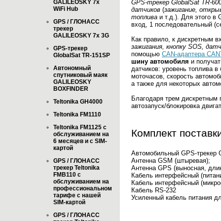
GALILEOSKY 7x
GPS-трекер GlobalSat TR-6
WiFi Hub
датчиков
(
зажигание, откры
топлива
и т.д.). Для этого 
GPS / ГЛОНАСС
вход, 1 последовательный (с
трекер
GALILEOSKY 7x 3G
Как правило, к дискретным 
зажигания, кнопку SOS, дат
GPS-трекер
помощью
CAN-адаптера CA
GlobalSat TR-151SP
шину автомобиля
и получат
Автономный
датчиков: уровень топлива в
спутниковый маяк
моточасов, скорость автомоб
GALILEOSKY
а также для некоторых автом
BOXFINDER
Благодаря трем дискретным
Teltonika GH4000
автозапуск/блокировка двига
Teltonika FM1110
Teltonika FM1125 с
Комплект поставк
обслуживанием на
6 месяцев и с SIM-
картой
Автомобильный GPS-трекер G
Антенна GSM (штыревая);
GPS / ГЛОНАСС
Антенна GPS (выносная, длин
трекер Teltonika
FMB110 с
Кабель интерфейсный (питани
обслуживанием на
Кабель интерфейсный (микро
профессиональном
Кабель RS-232
тарифе с нашей
Усиленный кабель питания дл
SIM-картой
GPS / ГЛОНАСС