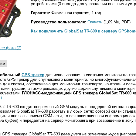
устройствами (3 выхода для управления внешними устр
Гарантия:
Фирменная гарантия, 1 год
Руководство пользователя:
Скачать
(1,09 Мб, PDF)
Как подключить GlobalSat TR-600 к серверу GPShom
се фото (7)
ики
мобильный
GPS трекер
для использования в системах мониторинга тран
осто GPS трекер для спутникового мониторинга, но многофункциональна
 для систем, обеспечивающих мониторинг транспорта, контроль и слеж
ными грузами, а также решающих другие задачи спутникового мониторин
 объектами.
ГЛОНАСС-модификацией GPS трекера GlobalSat TR-600
яв
)
.
lSat TR-600 входит современный GSM-модуль с поддержкой сигналов q
позволяет GlobalSat TR-600 работать в любых сетях сотовой связи станд
одится вне зоны приема GSM сети, то вся навигационная информация сох
ый буфер
) и передается на сервер мониторинга при возвращение в зону
GPS трекера GlobalSat TR-600 реагирует на изменение курса
(направл