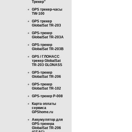
Трекер"
GPS трекер-часы
TW-100
GPS трекер
GlobalSat TR-203
GPS-трекер
GlobalSat TR-203А
GPS-трекер
GlobalSat TR-203B
GPS / ГЛОНАСС
трекер GlobalSat
TR-203 GLONASS
GPS-трекер
GlobalSat TR-206
GPS-трекер
GlobalSat TR-102
GPS-трекер P-008
Карта оплаты
сервиса
GPShome.ru
Аккумулятор для
GPS-трекера
GlobalSat TR-206