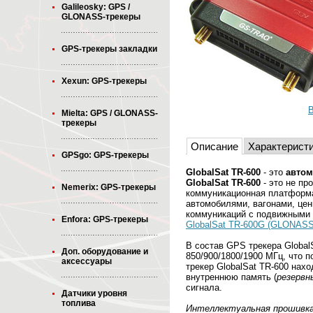
Galileosky: GPS /
GLONASS-трекеры
GPS-трекеры закладки
Xexun: GPS-трекеры
В
Mielta: GPS / GLONASS-
трекеры
Описание
Характерист
GPSgo: GPS-трекеры
GlobalSat TR-600
- это
авто
GlobalSat TR-600
- это не пр
Nemerix: GPS-трекеры
коммуникационная платформа
автомобилями, вагонами, цен
коммуникаций с подвижными
Enfora: GPS-трекеры
GlobalSat TR-600G (GLONASS
В состав GPS трекера Globa
Доп. оборудование и
850/900/1800/1900 МГц, что 
аксессуары
трекер GlobalSat TR-600 нах
внутреннюю память (
резервн
сигнала.
Датчики уровня
топлива
Интеллектуальная прошивка 