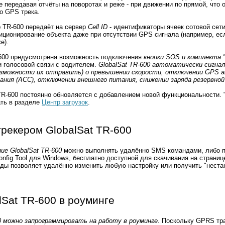
е передавая отчёты на поворотах и реже - при движении по прямой, что 
о GPS трека.
 TR-600 передаёт на сервер
Cell ID
- идентификаторы ячеек сотовой сети
иционирование объекта даже при отсутствии GPS сигнала (например, е
е).
-600 предусмотрена возможность подключения
кнопки SOS и комплекта "
и голосовой связи с водителем.
GlobalSat TR-600 автоматически сигнал
зможности их отправить) о превышении скорости, отключении GPS 
ания (ACC), отключении внешнего питания, снижении заряда резервно
TR-600 постоянно обновляется с добавлением новой функциональности.
ать в разделе
Центр загрузок
.
рекером GlobalSat TR-600
ие GlobalSat TR-600
можно выполнять удалённо SMS командами, либо 
nfig Tool для Windows, бесплатно доступной для скачивания на странице
ды позволяет удалённо изменить любую настройку или получить "неста
lSat TR-600 в роуминге
0 можно запрограммировать на работу в роуминге
. Поскольку GPRS тр