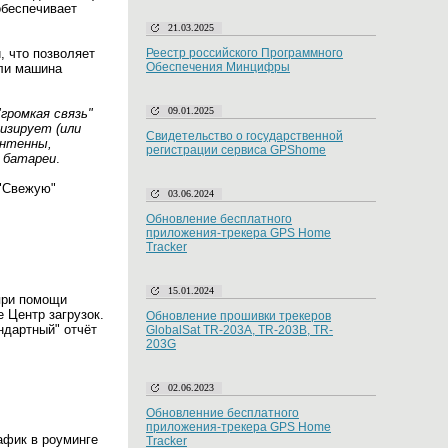
обеспечивает
21.03.2025
, что позволяет
Реестр российского Программного
Обеспечения Минцифры
сли машина
09.01.2025
громкая связь"
изирует (или
Свидетельство о государственной
антенны,
регистрации сервиса GPShome
й батареи
.
 "Свежую"
03.06.2024
Обновление бесплатного
приложения-трекера GPS Home
Tracker
15.01.2024
при помощи
 Центр загрузок.
Обновление прошивки трекеров
ндартный" отчёт
GlobalSat TR-203A, TR-203B, TR-
203G
02.06.2023
Обновленние бесплатного
приложения-трекера GPS Home
афик в роуминге
Tracker