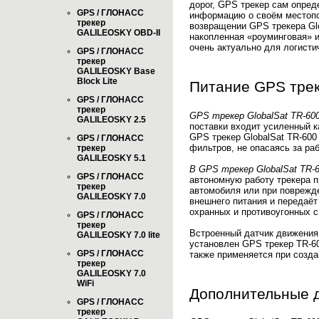
дорог, GPS трекер сам опреде
GPS / ГЛОНАСС
информацию о своём местопо
трекер
возвращении GPS трекера Glo
GALILEOSKY OBD-II
накопленная «роуминговая» и
очень актуально для логист
GPS / ГЛОНАСС
трекер
GALILEOSKY Base
Block Lite
Питание GPS трек
GPS / ГЛОНАСС
трекер
GPS трекер GlobalSat TR-60
GALILEOSKY 2.5
поставки входит усиленный к
GPS трекер GlobalSat TR-600 
GPS / ГЛОНАСС
фильтров, не опасаясь за ра
трекер
GALILEOSKY 5.1
В GPS трекер GlobalSat TR
GPS / ГЛОНАСС
автономную работу трекера п
трекер
автомобиля или при поврежде
GALILEOSKY 7.0
внешнего питания и передаёт
охранных и противоугонных с
GPS / ГЛОНАСС
трекер
Встроенный датчик движения 
GALILEOSKY 7.0 lite
установлен GPS трекер TR-60
GPS / ГЛОНАСС
также применяется при созда
трекер
GALILEOSKY 7.0
WiFi
Дополнительные 
GPS / ГЛОНАСС
трекер