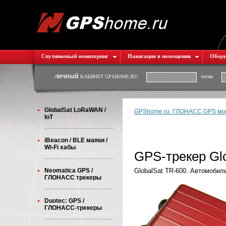
Спутниковый мониторинг
Навигация в помещении
Обору
ЛИЧНЫЙ
КАБИНЕТ GPSHOME.RU
логин
GlobalSat LoRaWAN /
GPShome.ru. ГЛОНАСС GPS мон
IoT
iBeacon / BLE маяки /
Wi-Fi хабы
GPS-трекер Gl
Neomatica GPS /
GlobalSat TR-600. Автомоб
ГЛОНАСС трекеры
Duotec: GPS /
ГЛОНАСС-трекеры