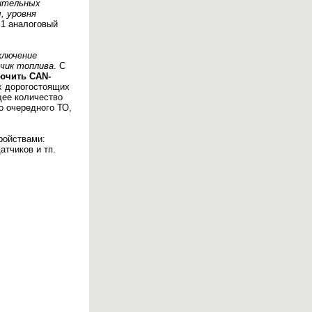
нительных
, уровня
 1 аналоговый
ключение
тчик топлива
. С
ючить CAN-
х дорогостоящих
щее количество
о очередного ТО,
ройствами:
атчиков и тп.