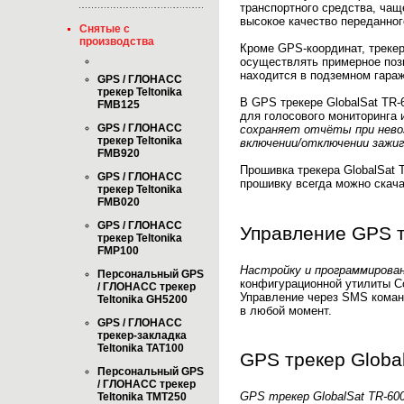
транспортного средства, чащ
высокое качество переданног
Снятые с
производства
Кроме GPS-координат, трекер
осуществлять примерное поз
находится в подземном гараж
GPS / ГЛОНАСС
трекер Teltonika
В GPS трекере GlobalSat TR
FMB125
для голосового мониторинга 
GPS / ГЛОНАСС
сохраняет отчёты при нево
трекер Teltonika
включении/отключении зажиг
FMB920
Прошивка трекера GlobalSat 
GPS / ГЛОНАСС
прошивку всегда можно скач
трекер Teltonika
FMB020
GPS / ГЛОНАСС
Управление GPS т
трекер Teltonika
FMP100
Настройку и программирован
Персональный GPS
конфигурационной утилиты Co
/ ГЛОНАСС трекер
Управление через SMS коман
Teltonika GH5200
в любой момент.
GPS / ГЛОНАСС
трекер-закладка
Teltonika TAT100
GPS трекер Globa
Персональный GPS
/ ГЛОНАСС трекер
GPS трекер GlobalSat TR-60
Teltonika TMT250