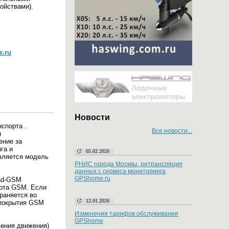
ойствами).
e.ru
Новости
спорта .
Все новости...
я
ение за
га и
05.02.2026
ляется модель
РНИС города Москвы, ретрансляция
данных с сервиса мониторинга
GPShome.ru
uad-GSM
арта GSM. Если
раняется во
12.01.2026
 покрытия GSM
Изменения тарифов обслуживания
GPShome
ения движения)