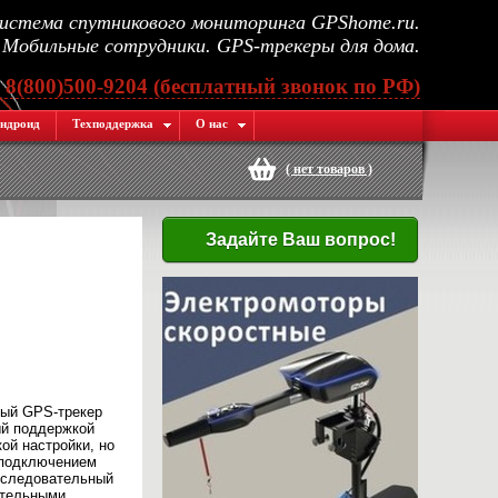
стема спутникового мониторинга GPShome.ru.
Мобильные сотрудники. GPS-трекеры для дома.
, 8(800)500-9204 (бесплатный звонок по РФ)
ндроид
Техподдержка
О нас
(
нет товаров
)
Задайте Ваш вопрос!
ный GPS-трекер
ый поддержкой
й настройки, но
 подключением
последовательный
ительными