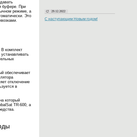
едавать
м буфере. При
бычном режиме, а
29.12.2022
томатически. Это
С наступающим Новым годом!
евозками.
. В комплект
т устанавливать
ительных
рый обеспечивает
улятора
ляет отключение
ьзуется в
на который
balSat TR-600, а
редства.
оды