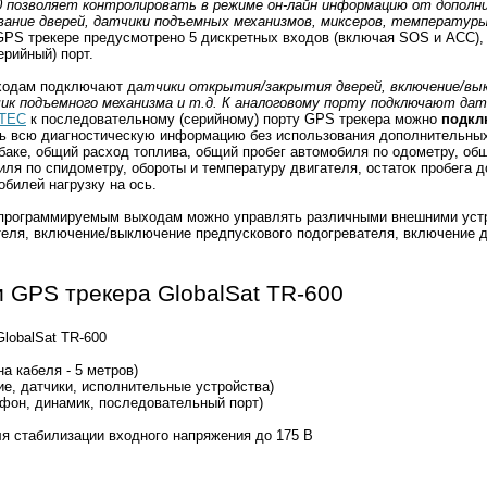
00 позволяет контролировать в режиме он-лайн информацию от допол
вание дверей, датчики подъемных механизмов, миксеров, температуры
в GPS трекере предусмотрено 5 дискретных входов (включая SOS и ACC),
ерийный) порт.
входам подключают д
атчики открытия/закрытия дверей, включение/вы
чик подъемного механизма и т.д. К аналоговому порту подключают да
NTEC
к последовательному (серийному) порту GPS трекера можно
подкл
ь всю диагностическую информацию без использования дополнительны
 баке, общий расход топлива, общий пробег автомобиля по одометру, об
иля по спидометру, обороты и температуру двигателя, остаток пробега д
обилей нагрузку на ось.
 программируемым выходам можно управлять различными внешними уст
теля, включение/выключение предпускового подогревателя, включение д
и GPS трекера GlobalSat TR-600
lobalSat TR-600
а кабеля - 5 метров)
е, датчики, исполнительные устройства)
фон, динамик, последовательный порт)
я стабилизации входного напряжения до 175 В