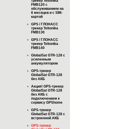
трекер Teltonika
FMB120 с
обслуживанием на
6 месяцев и с SIM-
картой
GPS / ГЛОНАСС
трекер Teltonika
FMB130
GPS / ГЛОНАСС
трекер Teltonika
FMB140
GlobalSat GTR-128 с
усиленным
аккумулятором
GPS-трекер
GlobalSat GTR-128
без АКБ
Акция! GPS-трекер
GlobalSat GTR-128
без АКБ с
подключением к
сервису GPShome
GPS-трекер
GlobalSat GTR-128 с
встроенной АКБ
GPS-трекер