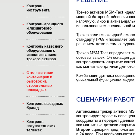
Контроль
инструмента
Трекер активов MSM-Tact идеал
мощной батареей, обеспечивающ
напрямую, либо в антивандальн
Контроль арендного
использованием специальной м
и лизингового
оборудования
Трекер залит эпоксидной смоло
стандарту IP69 и позволяет ра
решением даже в самых суровы
Контроль навесного
оборудования с
Трекер MSM-Tact определяет м
использованием
сотовых вышек. Он оснащен да
трекера активов
контролировать открытие конте
как магнитные датчики для отс
Отслеживание
Комбинация датчика освещеннос
контейнеров и
уникальный функционал выделя
бытовок на
строительных
площадках
СЦЕНАРИИ РАБОТ
Контроль выездных
бригад
Автономный трекер активов MS
контролирует уровень освещенн
координаты и передает данные 
Контроль
как магнитные датчики открыти
покупательских
Второй
сценарий предполагает
тележек
в 24 часа. При необходимости 