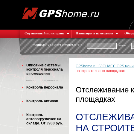
Спутниковый мониторинг
Навигация в помещении
Обору
ЛИЧНЫЙ
КАБИНЕТ GPSHOME.RU
логин
Описание системы
GPShome.ru. ГЛОНАСС GPS монит
контроля персонала
на строительных площадках
в помещении
Контроль персонала
Отслеживание к
площадках
Контроль активов
ОТСЛЕЖИВА
Контроль
автопогрузчиков на
складе. От 3900 руб.
НА СТРОИТ