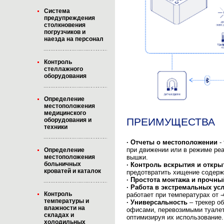
Система
предупреждения
столкновения
погрузчиков и
наезда на персонал
Контроль
стеллажного
оборудования
Определение
местоположения
медицинского
ПРЕИМУЩЕСТВА
оборудования и
техники
·
Отчеты о местоположении
-
при движении или в режиме ре
Определение
вышки.
местоположения
больничных
·
Контроль вскрытия и откры
кроватей и каталок
предотвратить хищение содерж
·
Простота монтажа и прочны
·
Работа в экстремальных ус
Контроль
работает при температурах от -
температуры и
·
Универсальность
– трекер о
влажности на
офисами, перевозимыми туалет
складах и
оптимизируя их использование.
холодильных