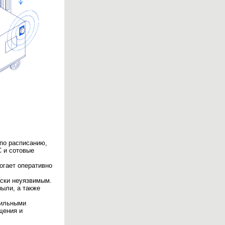
по расписанию,
 и сотовые
огает оперативно
ески неуязвимым.
пыли, а также
бильными
щения и