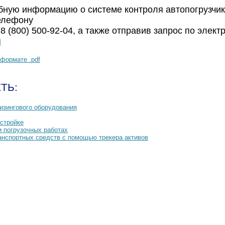
бную информацию о системе контроля автопогрузчик
елефону
 8 (800) 500-92-04, а также отправив запрос по элект
u
формате .pdf
ТЬ:
изингового оборудования
 стройке
и погрузочных работах
анспортных средств с помощью трекера активов