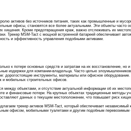
ролю активов без источников питания, таких как промышленные и мусор
ельные офисы, становятся все более актуальными. Эти объекты часто о
 их хищения. Кроме предотвращения краж, важно отслеживать их место
зки. Трекер MSM-Tact с мощной встроенной батареей обеспечивает авто
сность и эффективность управления подобными активами.
лько к потере основных средств и затратам на их восстановление, но и
льные издержки для компании-владельца. Часто целью злоумышленников
ое: дорогостоящие инструменты, материалы или офисное оборудование. 
к и мобильных строительных офисов.
я между объектами, и отсутствие актуальной информации об их место
оте и финансовые потери. На крупных объектах традиционные методы уч
доставляют данных о текущем местоположении, что повышает риск хище
длагаем трекер активов MSM-Tact, который обеспечивает независимый 
льным офисом, мобильными туалетами и другим подобным перевозимым