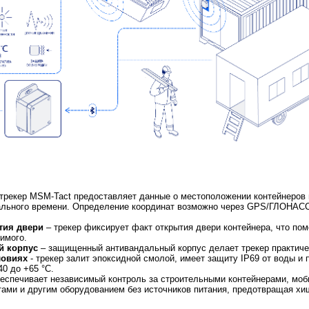
 трекер MSM-Tact предоставляет данные о местоположении контейнеров 
ального времени. Определение координат возможно через GPS/ГЛОНАСС
тия двери
– трекер фиксирует факт открытия двери контейнера, что пом
имого.
й корпус
– защищенный антивандальный корпус делает трекер практич
ловиях
- трекер залит эпоксидной смолой, имеет защиту IP69 от воды и 
40 до +65 °C.
беспечивает независимый контроль за строительными контейнерами, мо
ами и другим оборудованием без источников питания, предотвращая хи