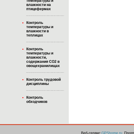
температуры и
влажности на
птицефермах
Контроль
температуры и
влажности в
теплицах
Контроль
температуры и
влажности,
содержания CO2 в
овощехранилищах
Контроль трудовой
дисциплины
Контроль
обходчиков
Веб-сервис
GPShome.ru
. Про