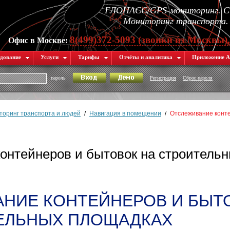
ГЛОНАСС/GPS-мониторинг. Си
Мониторинг транспорта. 
8(499)372-5093 (звонки из Москвы)
Офис в Москве:
дование
Услуги
Тарифы
Отчёты и аналитика
Приложение А
пароль
Регистрация
Сброс пароля
оринг транспорта и людей
/
Навигация в помещении
/
Отслеживание конте
онтейнеров и бытовок на строитель
НИЕ КОНТЕЙНЕРОВ И БЫТ
ЕЛЬНЫХ ПЛОЩАДКАХ