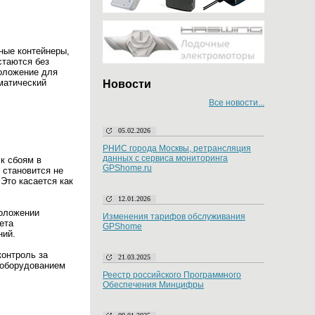
ные контейнеры,
стаются без
положение для
матический
Новости
Все новости...
05.02.2026
РНИС города Москвы, ретрансляция
данных с сервиса мониторинга
 к сбоям в
GPShome.ru
 становится не
Это касается как
12.01.2026
положении
Изменения тарифов обслуживания
ета
GPShome
ний.
контроль за
21.03.2025
 оборудованием
Реестр российского Программного
Обеспечения Минцифры