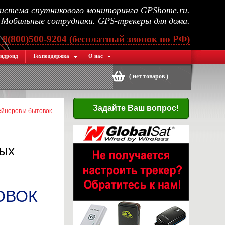
стема спутникового мониторинга GPShome.ru.
Мобильные сотрудники. GPS-трекеры для дома.
, 8(800)500-9204 (бесплатный звонок по РФ)
ндроид
Техподдержка
О нас
(
нет товаров
)
Задайте Ваш вопрос!
йнеров и бытовок
ных
ОВОК