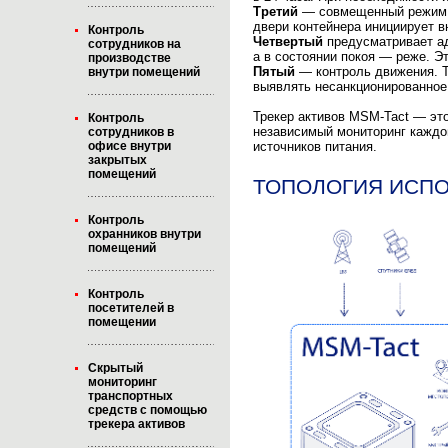
Третий
— совмещенный режим. 
двери контейнера инициирует 
Контроль
Четвертый
предусматривает ад
сотрудников на
а в состоянии покоя — реже. Э
производстве
Пятый
— контроль движения. Т
внутри помещений
выявлять несанкционированное
Трекер активов MSM-Tact — эт
Контроль
независимый мониторинг каждог
сотрудников в
офисе внутри
источников питания.
закрытых
помещений
ТОПОЛОГИЯ ИСП
Контроль
охранников внутри
помещений
Контроль
посетителей в
помещении
Скрытый
мониторинг
транспортных
средств с помощью
трекера активов