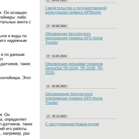
09.01.2025
Свидетельство о государственной
я. Он оснащен
регистрации сервиса GPShome
тейнеры: либо
тальных винта с
03.06.2024
Обновление бесплатного
ыли и воды по
приложения-трекера GPS Home
т его надежным
Tracker
 и по данным
15.01.2024
ет
датчиков, таких
Обновление прошивки трекеров
GlobalSat TR-203A, TR-203B, TR-
203G
контейнера. Этот
02.06.2023
Обновленние бесплатного
приложения-трекера GPS Home
Tracker
я. Он
29.12.2022
а, определяет
h-датчиков, таких
С наступающим Новым годом!
ий его работы.
, например, раз