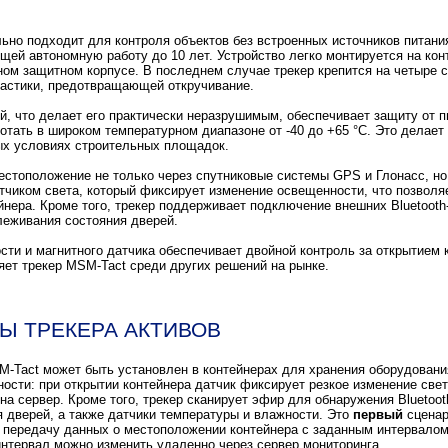
ьно подходит для контроля объектов без встроенных источников питани
ей автономную работу до 10 лет. Устройство легко монтируется на кон
ом защитном корпусе. В последнем случае трекер крепится на четыре с
астики, предотвращающей откручивание.
й, что делает его практически неразрушимым, обеспечивает защиту от п
ботать в широком температурном диапазоне от -40 до +65 °C. Это делае
х условиях строительных площадок.
естоположение не только через спутниковые системы GPS и Глонасс, но
тчиком света, который фиксирует изменение освещенности, что позволя
йнера. Кроме того, трекер поддерживает подключение внешних Bluetooth-
леживания состояния дверей.
ти и магнитного датчика обеспечивает двойной контроль за открытием 
ет трекер MSM-Tact среди других решений на рынке.
Ы ТРЕКЕРА АКТИВОВ
M-Tact может быть установлен в контейнерах для хранения оборудовани
ости: при открытии контейнера датчик фиксирует резкое изменение свет
на сервер. Кроме того, трекер сканирует эфир для обнаружения Bluetoot
я дверей, а также датчики температуры и влажности. Это
первый
сценар
 передачу данных о местоположении контейнера с заданным интервалом
интервал можно изменить удаленно через сервер мониторинга.