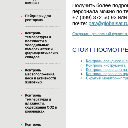
камерах
Получить более подро
персонала можно по т
Пейджеры для
+7 (499) 372-50-93 или
ресторана
почте:
pav@globalsat.r
Контроль
Сохранить рекламный буклет в 
температуры и
влажности в
холодильных
СТОИТ ПОСМОТРЕ
камерах аптек и
фармацевтических
складов
Контроль арендного и л
Контроль инструмента
Контроль персонала на
Контроль
Контроль персонала пр
местоположения,
Скрытый мониторинг тр
веса и активности
животных
Контроль
температуры и
влажности,
содержания CO2 в
коровниках
Контроль