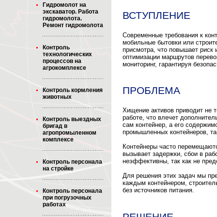
Гидромолот на
экскаватор. Работа
ВСТУПЛЕНИЕ
гидромолота.
Ремонт гидромолота
Современные требования к конт
мобильные бытовки или строит
Контроль
присмотра, что повышает риск
технологических
оптимизации маршрутов перево
процессов на
мониторинг, гарантируя безопа
агрокомплексе
ПРОБЛЕМА
Контроль кормления
животных
Хищение активов приводит не то
работе, что влечет дополните
Контроль выездных
сам контейнер, а его содержим
бригад в
промышленных контейнеров, та
агропромыленном
комплексе
Контейнеры часто перемещаютс
вызывает задержки, сбои в раб
неэффективны, так как не пре
Контроль персонала
на стройке
Для решения этих задач мы пре
каждым контейнером, строите
без источников питания.
Контроль персонала
при погрузочных
работах
РЕШЕНИЕ