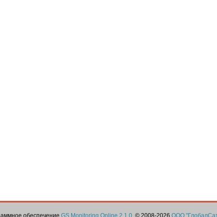
граммное обеспечение
GS Monitoring Online 2.1.0
. © 2008-2026
ООО "ГлобалСа