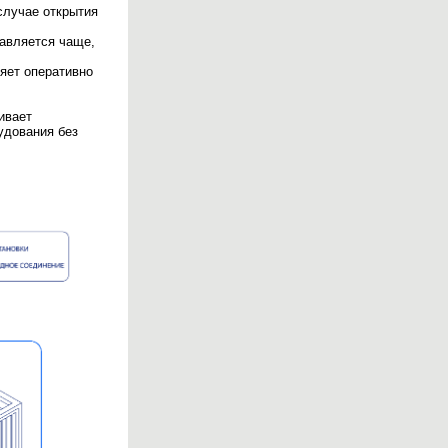
случае открытия
авляется чаще,
яет оперативно
ивает
удования без