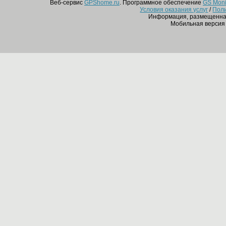
Веб-сервис
GPShome.ru
. Программное обеспечение
GS Monit
Условия оказания услуг
/
Пол
Информация, размещенная
Мобильная версия 