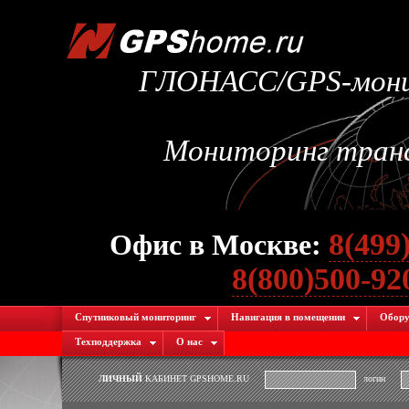
ГЛОНАСС/GPS-монит
Мониторинг транс
8(499
Офис в Москве:
8(800)500-9
Спутниковый мониторинг
Навигация в помещении
Обору
Техподдержка
О нас
ЛИЧНЫЙ
КАБИНЕТ GPSHOME.RU
логин