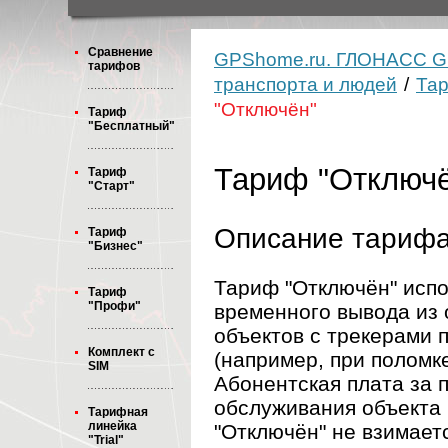
Сравнение
GPShome.ru. ГЛОНАСС G
тарифов
транспорта и людей
/
Та
"Отключён"
Тариф
"Бесплатный"
Тариф "Отключ
Тариф
"Старт"
Описание тарифа
Тариф
"Бизнес"
Тариф "Отключён" испо
Тариф
"Профи"
временного вывода из
объектов с трекерами
Комплект с
(например, при поломк
SIM
Абонентская плата за 
обслуживания объекта
Тарифная
линейка
"Отключён" не взимает
"Trial"