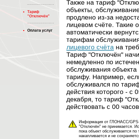
Также на тариф "Отклю
объекты, обслуживание
Тариф
продлено из-за недост
"Отключён"
лицевом счёте. Такие 
Оплата услуг
автоматически вернутс
тарифам обслуживани
лицевого счёта
на треб
Тариф "Отключён" начи
немедленно по истече
обслуживания объекта
тарифу. Например, есл
обслуживался по тариф
действия которого - с 
декабря, то тариф "От
действовать с 00 часов
Информация от ГЛОНАСС/GPS-т
"Отключён" не принимается. И
пока объект обслуживается по 
накапливается и не сохраняетс