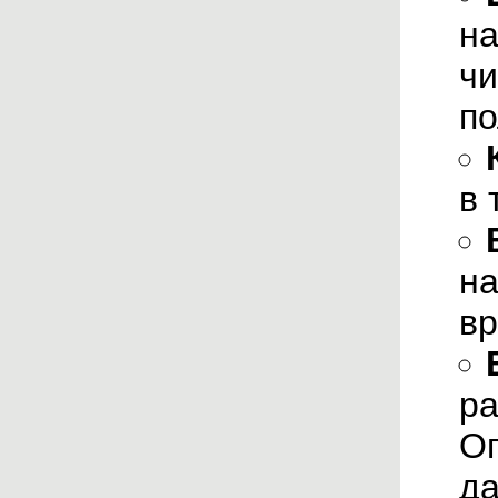
на
чи
по
в 
на
вр
ра
Оп
да