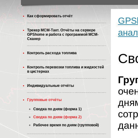
Как сформировать отчёт
GPSh
анал
Трекер МСМ-Такт. Отчёты на сервере
GPShome и работа с программой МСМ-
Сканер
Контроль расхода топлива
Св
Контроль перевозки топлива и жидкостей
в цистернах
Гру
Индивидуальные отчёты
оче
дня
Групповые отчёты
Сводка по дням (форма 1)
сотр
Сводка по дням (форма 2)
данн
Рабочее время по дням (групповой)