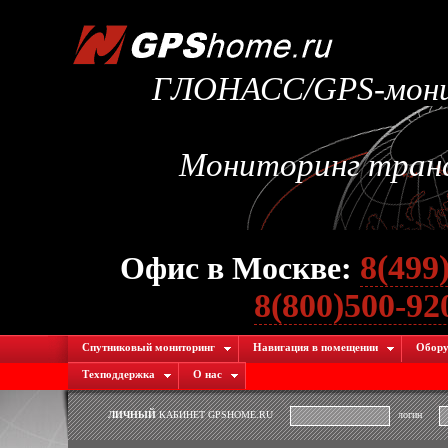
ГЛОНАСС/GPS-монит
Мониторинг транс
8(499
Офис в Москве:
8(800)500-9
Спутниковый мониторинг
Навигация в помещении
Обору
Техподдержка
О нас
ЛИЧНЫЙ
КАБИНЕТ GPSHOME.RU
логин