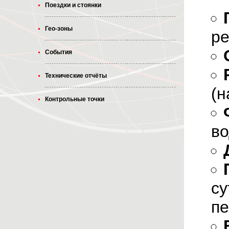
Поездки и стоянки
Гео-зоны
ре
События
Технические отчёты
(н
Контрольные точки
во
су
пе