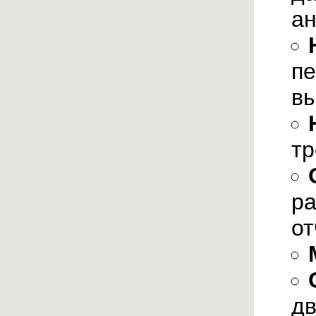
ан
пе
в
тр
ра
от
дв