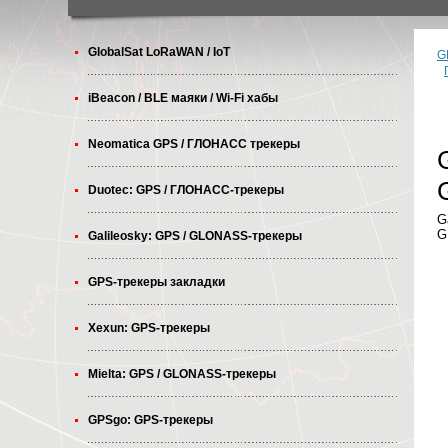
GlobalSat LoRaWAN / IoT
G
iBeacon / BLE маяки / Wi-Fi хабы
Neomatica GPS / ГЛОНАСС трекеры
Duotec: GPS / ГЛОНАСС-трекеры
G
G
Galileosky: GPS / GLONASS-трекеры
GPS-трекеры закладки
Xexun: GPS-трекеры
Mielta: GPS / GLONASS-трекеры
GPSgo: GPS-трекеры