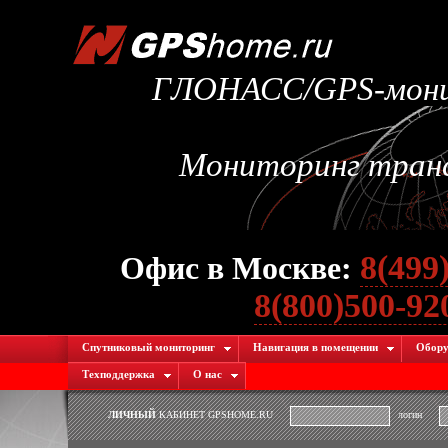
ГЛОНАСС/GPS-монит
Мониторинг транс
8(499
Офис в Москве:
8(800)500-9
Спутниковый мониторинг
Навигация в помещении
Обору
Техподдержка
О нас
ЛИЧНЫЙ
КАБИНЕТ GPSHOME.RU
логин