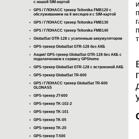
с нашей SIM-картой
GPS / ГЛОНАСС трекер Teltonika FMB120 с
обслуживанием на 6 месяцев и с SIM-картой
GPS / ГЛОНАСС трекер Teltonika FMB130
GPS / ГЛОНАСС трекер Teltonika FMB140
GlobalSat GTR-128 с усиленным аккумулятором
GPS-трекер GlobalSat GTR-128 без АКБ
Акция! GPS-трекер GlobalSat GTR-128 без АКБ с
подключением к сервису GPShome
GPS-трекер GlobalSat GTR-128 с встроенной АКБ
GPS-трекер GlobalSat TR-600
GPS / ГЛОНАСС трекер GlobalSat TR-600
GLONASS
GPS-трекер JT-600
GPS-трекер TK-102-2
GPS-трекер TK-101
GPS-трекер TK-05
GPS-трекер TK-20
GPS-трекер T-500