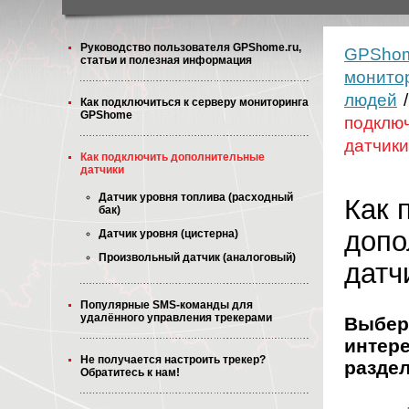
Руководство пользователя GPShome.ru,
GPShom
статьи и полезная информация
монитор
людей
/
Как подключиться к серверу мониторинга
GPShome
подклю
датчики
Как подключить дополнительные
датчики
Датчик уровня топлива (расходный
Как 
бак)
допо
Датчик уровня (цистерна)
Произвольный датчик (аналоговый)
датч
Популярные SMS-команды для
удалённого управления трекерами
Выбер
интер
Не получается настроить трекер?
раздел
Обратитесь к нам!