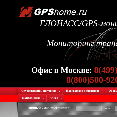
ГЛОНАСС/GPS-монит
Мониторинг транс
8(499
Офис в Москве:
8(800)500-9
Спутниковый мониторинг
Навигация в помещении
Обору
Техподдержка
О нас
ЛИЧНЫЙ
КАБИНЕТ GPSHOME.RU
логин