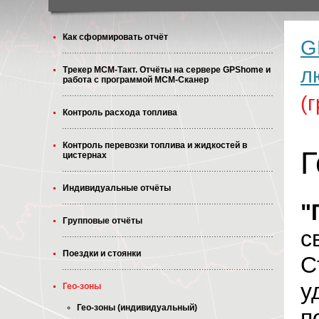
Как сформировать отчёт
G
л
Трекер МСМ-Такт. Отчёты на сервере GPShome и
работа с программой МСМ-Сканер
(
Контроль расхода топлива
Контроль перевозки топлива и жидкостей в
Г
цистернах
Индивидуальные отчёты
"
Групповые отчёты
с
Поездки и стоянки
С
у
Гео-зоны
Гео-зоны (индивидуальный)
п