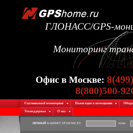
ГЛОНАСС/GPS-монит
Мониторинг транс
8(499
Офис в Москве:
8(800)500-9
Спутниковый мониторинг
Навигация в помещении
Обору
Техподдержка
О нас
ЛИЧНЫЙ
КАБИНЕТ GPSHOME.RU
логин