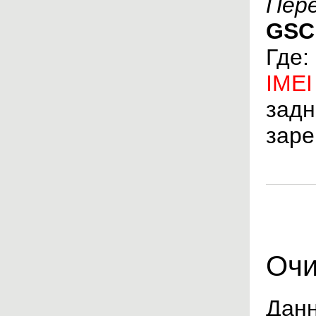
Пере
GSC
Гд
IMEI
задн
заре
Очи
Данн