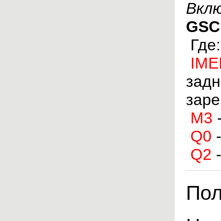
Вклю
GSC
Гд
IME
задн
заре
M3
Q0
Q2
Пол