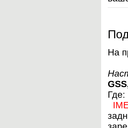
Под
На п
Нас
GSS,
Где:
IME
задн
заре