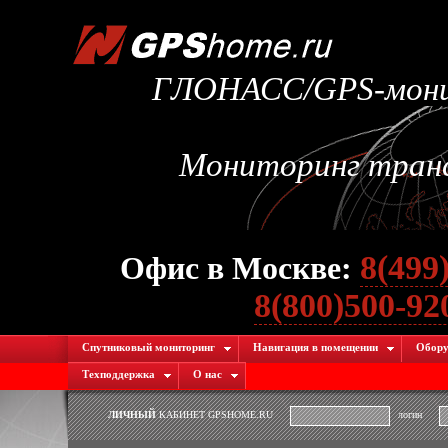
ГЛОНАСС/GPS-монит
Мониторинг транс
8(499
Офис в Москве:
8(800)500-9
Спутниковый мониторинг
Навигация в помещении
Обору
Техподдержка
О нас
ЛИЧНЫЙ
КАБИНЕТ GPSHOME.RU
логин