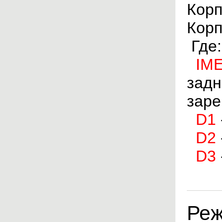
Кор
Кор
Где
IME
задн
заре
D1
D2
D3
Реж