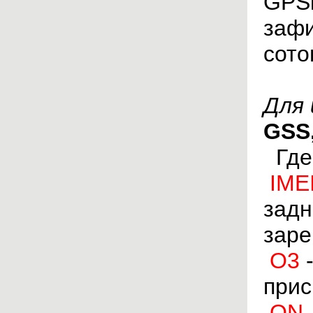
GPSh
зафи
сото
Для 
GSS
Гд
IME
задн
заре
O3
-
прис
ON