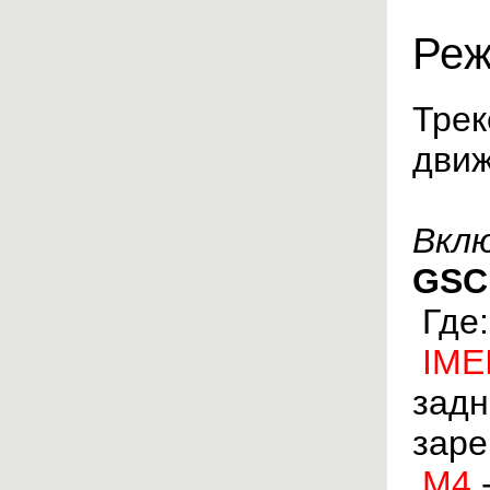
Реж
Трек
движ
Вкл
GSC,
Гд
IM
задн
заре
M4