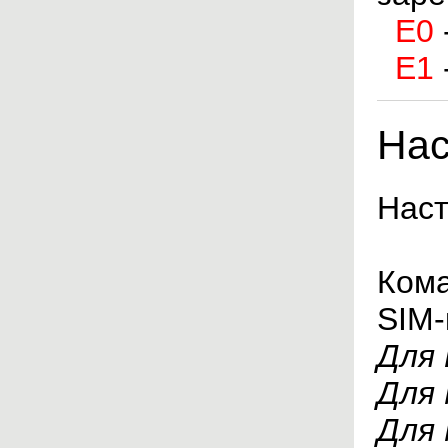
E0
E1
Нас
Наст
Кома
SIM-
Для
Для
Для