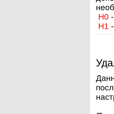
необ
H0
H1
Уда
Данн
посл
наст