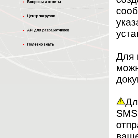
Вопросы и ответы
сооб
Центр загрузок
указ
API для разработчиков
уста
Полезно знать
Для 
можн
доку
Дл
SMS-
отпр
ваше