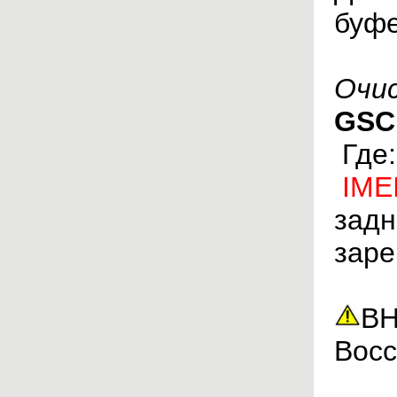
буфе
Очис
GSC,
Гд
IME
задн
заре
ВН
Восс