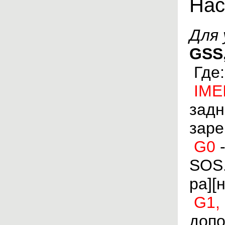
Нас
Для 
GSS,
Гд
IME
задн
заре
G0
-
SOS.
ра][
G1,
допо