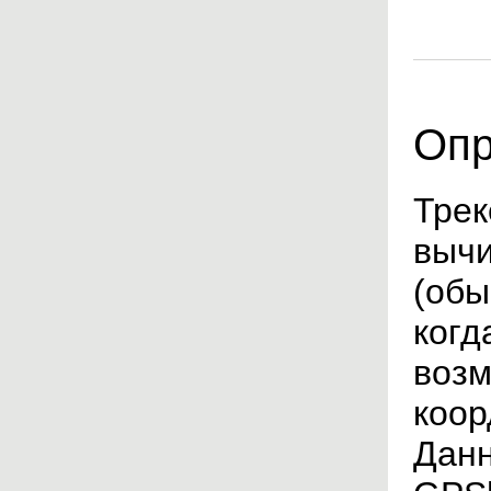
Опр
Трек
вычи
(обы
когд
возм
коор
Данн