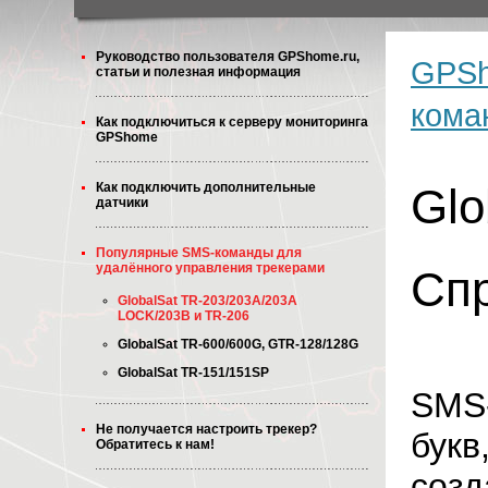
Руководство пользователя GPShome.ru,
GPSh
статьи и полезная информация
кома
Как подключиться к серверу мониторинга
GPShome
Как подключить дополнительные
Glo
датчики
Популярные SMS-команды для
удалённого управления трекерами
Сп
GlobalSat TR-203/203A/203A
LOCK/203B и TR-206
GlobalSat TR-600/600G, GTR-128/128G
GlobalSat TR-151/151SP
SMS-
Не получается настроить трекер?
букв
Обратитесь к нам!
созд