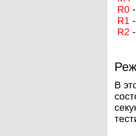
R0
-
R1
R2
Реж
В эт
сост
секу
тест