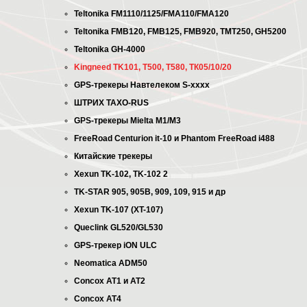
Teltonika FM1110/1125/FMA110/FMA120
Teltonika FMB120, FMB125, FMB920, TMT250, GH5200
Teltonika GH-4000
Kingneed TK101, T500, T580, ТК05/10/20
GPS-трекеры Навтелеком S-xxxx
ШТРИХ TAXO-RUS
GPS-трекеры Mielta M1/M3
FreeRoad Сеnturion it-10 и Phantom FreeRoad i488
Китайские трекеры
Xexun TK-102, TK-102 2
TK-STAR 905, 905B, 909, 109, 915 и др
Xexun TK-107 (XT-107)
Queclink GL520/GL530
GPS-трекер iON ULC
Neomatica ADM50
Concox AT1 и AT2
Concox AT4