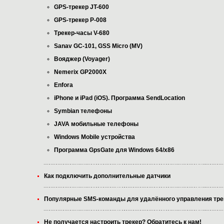
GPS-трекер JT-600
GPS-трекер P-008
Трекер-часы V-680
Sanav GC-101, GSS Micro (MV)
Вояджер (Voyager)
Nemerix GP2000X
Enfora
iPhone и iPad (iOS). Программа SendLocation
Symbian телефоны
JAVA мобильные телефоны
Windows Mobile устройства
Программа GpsGate для Windows 64/x86
Как подключить дополнительные датчики
Популярные SMS-команды для удалённого управления тр
Не получается настроить трекер? Обратитесь к нам!