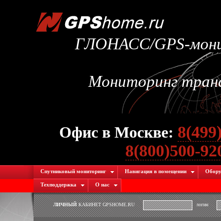
ГЛОНАСС/GPS-монит
Мониторинг транс
8(499
Офис в Москве:
8(800)500-9
Спутниковый мониторинг
Навигация в помещении
Обору
Техподдержка
О нас
ЛИЧНЫЙ
КАБИНЕТ GPSHOME.RU
логин