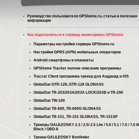
Руководство пользователя GPShome.ru, статьи и полезная
информация
Как подключиться к серверу мониторинга GPShome
Параметры настройки сервера GPShome.ru
Настройки GPRS (APN) мобильных операторов
Android смартфоны и планшеты
GPSHome Tracker полное описание программы
Traccar Client программа-трекер для Андроид и iOS
GlobalSat GTR-128, GTR-128 GLONASS
GlobalSat TR-203/203A/203A LOCK/203B и TR-206
GlobalSat TW-100
GlobalSat TR-600, TR-600G GLONASS
GlobalSat TR-151, TR-151 GLONASS, TR-151SP
Трекеры GALILEOSKY 2.3 / 2.5/ 2.5 Lite / 5.0 / 5.1 / 7.0 / 7.0 li
Block / OBD-II
Трекер GALILEOSKY Boxfinder