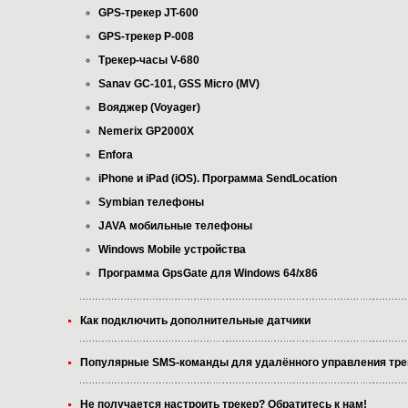
GPS-трекер JT-600
GPS-трекер P-008
Трекер-часы V-680
Sanav GC-101, GSS Micro (MV)
Вояджер (Voyager)
Nemerix GP2000X
Enfora
iPhone и iPad (iOS). Программа SendLocation
Symbian телефоны
JAVA мобильные телефоны
Windows Mobile устройства
Программа GpsGate для Windows 64/x86
Как подключить дополнительные датчики
Популярные SMS-команды для удалённого управления тр
Не получается настроить трекер? Обратитесь к нам!