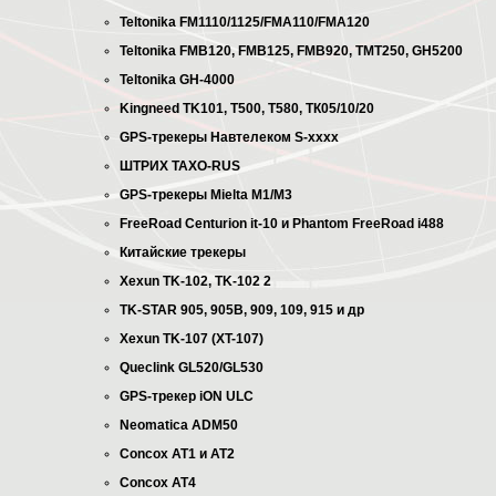
Teltonika FM1110/1125/FMA110/FMA120
Teltonika FMB120, FMB125, FMB920, TMT250, GH5200
Teltonika GH-4000
Kingneed TK101, T500, T580, ТК05/10/20
GPS-трекеры Навтелеком S-xxxx
ШТРИХ TAXO-RUS
GPS-трекеры Mielta M1/M3
FreeRoad Сеnturion it-10 и Phantom FreeRoad i488
Китайские трекеры
Xexun TK-102, TK-102 2
TK-STAR 905, 905B, 909, 109, 915 и др
Xexun TK-107 (XT-107)
Queclink GL520/GL530
GPS-трекер iON ULC
Neomatica ADM50
Concox AT1 и AT2
Concox AT4