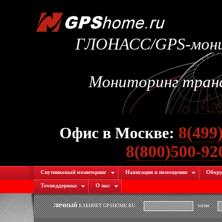
ГЛОНАСС/GPS-монит
Мониторинг транс
8(499
Офис в Москве:
8(800)500-9
Спутниковый мониторинг
Навигация в помещении
Обору
Техподдержка
О нас
ЛИЧНЫЙ
КАБИНЕТ GPSHOME.RU
логин