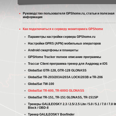
Руководство пользователя GPShome.ru, статьи и полезная
информация
Как подключиться к серверу мониторинга GPShome
Параметры настройки сервера GPShome.ru
Настройки GPRS (APN) мобильных операторов
Android смартфоны и планшеты
GPSHome Tracker полное описание программы
Traccar Client программа-трекер для Андроид и iOS
GlobalSat GTR-128, GTR-128 GLONASS
GlobalSat TR-203/203A/203A LOCK/203B и TR-206
GlobalSat TW-100
GlobalSat TR-600, TR-600G GLONASS
GlobalSat TR-151, TR-151 GLONASS, TR-151SP
Трекеры GALILEOSKY 2.3 / 2.5/ 2.5 Lite / 5.0 / 5.1 / 7.0 / 7.0 li
Block / OBD-II
Трекер GALILEOSKY Boxfinder