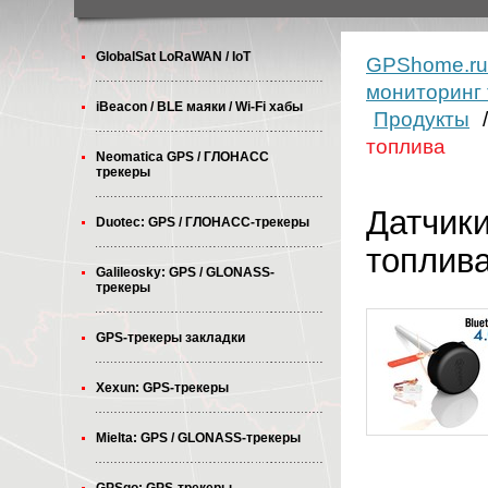
GlobalSat LoRaWAN / IoT
GPShome.r
мониторинг 
iBeacon / BLE маяки / Wi-Fi хабы
Продукты
топлива
Neomatica GPS / ГЛОНАСС
трекеры
Датчики
Duotec: GPS / ГЛОНАСС-трекеры
топлив
Galileosky: GPS / GLONASS-
трекеры
GPS-трекеры закладки
Xexun: GPS-трекеры
Mielta: GPS / GLONASS-трекеры