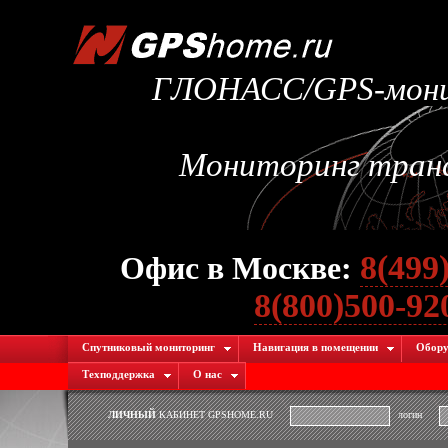
ГЛОНАСС/GPS-монит
Мониторинг транс
8(499
Офис в Москве:
8(800)500-9
Спутниковый мониторинг
Навигация в помещении
Обору
Техподдержка
О нас
ЛИЧНЫЙ
КАБИНЕТ GPSHOME.RU
логин