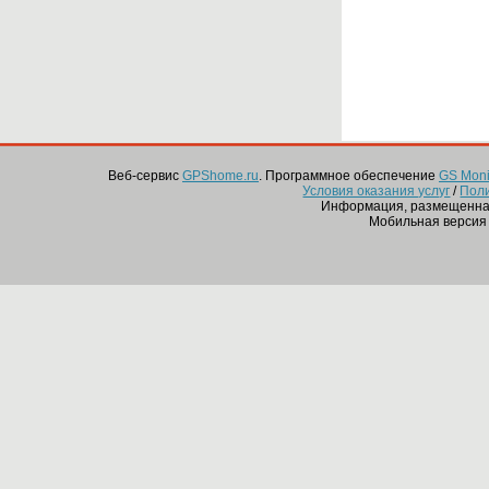
Веб-сервис
GPShome.ru
. Программное обеспечение
GS Monit
Условия оказания услуг
/
Пол
Информация, размещенная
Мобильная версия 