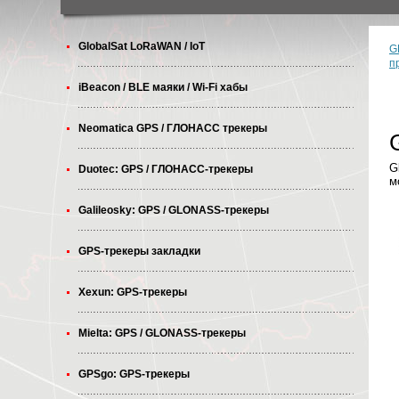
GlobalSat LoRaWAN / IoT
G
п
iBeacon / BLE маяки / Wi-Fi хабы
Neomatica GPS / ГЛОНАСС трекеры
G
Duotec: GPS / ГЛОНАСС-трекеры
м
Galileosky: GPS / GLONASS-трекеры
GPS-трекеры закладки
Xexun: GPS-трекеры
Mielta: GPS / GLONASS-трекеры
GPSgo: GPS-трекеры