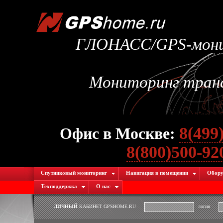
ГЛОНАСС/GPS-монит
Мониторинг транс
8(499
Офис в Москве:
8(800)500-9
Спутниковый мониторинг
Навигация в помещении
Обору
Техподдержка
О нас
ЛИЧНЫЙ
КАБИНЕТ GPSHOME.RU
логин