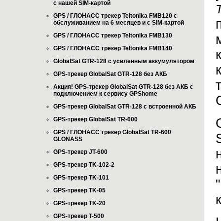
с нашей SIM-картой
GPS / ГЛОНАСС трекер Teltonika FMB120 с
обслуживанием на 6 месяцев и с SIM-картой
GPS / ГЛОНАСС трекер Teltonika FMB130
GPS / ГЛОНАСС трекер Teltonika FMB140
GlobalSat GTR-128 с усиленным аккумулятором
GPS-трекер GlobalSat GTR-128 без АКБ
Акция! GPS-трекер GlobalSat GTR-128 без АКБ с
подключением к сервису GPShome
GPS-трекер GlobalSat GTR-128 с встроенной АКБ
GPS-трекер GlobalSat TR-600
GPS / ГЛОНАСС трекер GlobalSat TR-600
GLONASS
GPS-трекер JT-600
GPS-трекер TK-102-2
GPS-трекер TK-101
GPS-трекер TK-05
GPS-трекер TK-20
GPS-трекер T-500