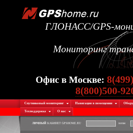
ГЛОНАСС/GPS-монит
Мониторинг транс
8(499
Офис в Москве:
8(800)500-9
Спутниковый мониторинг
Навигация в помещении
Обору
Техподдержка
О нас
ЛИЧНЫЙ
КАБИНЕТ GPSHOME.RU
логин