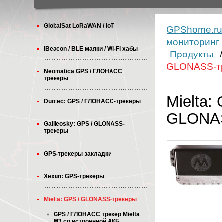
GlobalSat LoRaWAN / IoT
GPShome.r
мониторинг 
iBeacon / BLE маяки / Wi-Fi хабы
Продукты
GLONASS-т
Neomatica GPS / ГЛОНАСС
трекеры
Mielta:
Duotec: GPS / ГЛОНАСС-трекеры
GLONAS
Galileosky: GPS / GLONASS-
трекеры
GPS-трекеры закладки
Xexun: GPS-трекеры
Mielta: GPS / GLONASS-трекеры
GPS / ГЛОНАСС трекер Mielta
M3 со встроенной АКБ