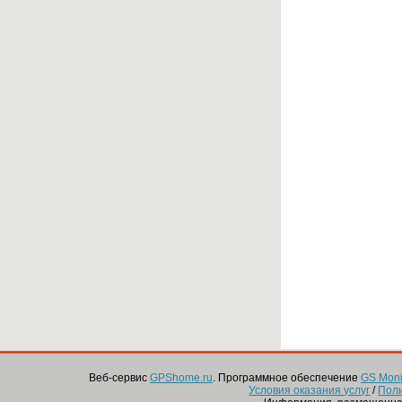
Веб-сервис
GPShome.ru
. Программное обеспечение
GS Monit
Условия оказания услуг
/
Пол