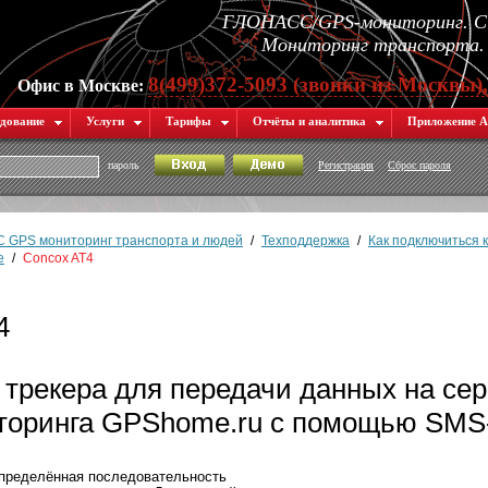
ГЛОНАСС/GPS-мониторинг. Си
Мониторинг транспорта. 
8(499)372-5093 (звонки из Москвы)
Офис в Москве:
дование
Услуги
Тарифы
Отчёты и аналитика
Приложение А
пароль
Регистрация
Сброс пароля
 GPS мониторинг транспорта и людей
/
Техподдержка
/
Как подключиться 
e
/
Concox AT4
4
 трекера для передачи данных на се
оринга GPShome.ru с помощью SMS
определённая последовательность