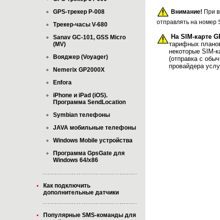
Внимание!
При в
GPS-трекер P-008
отправлять на номер 
Трекер-часы V-680
На SIM-карте G
Sanav GC-101, GSS Micro
тарифных планов
(MV)
некоторые SIM-к
Вояджер (Voyager)
(отправка с обы
провайдера услу
Nemerix GP2000X
Enfora
iPhone и iPad (iOS).
Программа SendLocation
Symbian телефоны
JAVA мобильные телефоны
Windows Mobile устройства
Программа GpsGate для
Windows 64/x86
Как подключить
дополнительные датчики
Популярные SMS-команды для