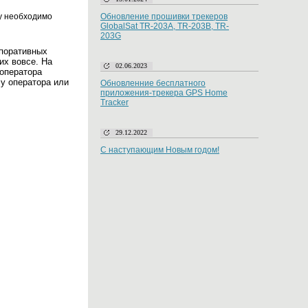
ду необходимо
Обновление прошивки трекеров
GlobalSat TR-203A, TR-203B, TR-
203G
рпоративных
их вовсе. На
02.06.2023
оператора
 у оператора или
Обновленние бесплатного
приложения-трекера GPS Home
Tracker
29.12.2022
С наступающим Новым годом!