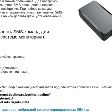
р и знаков препинания. Для настройки
ть новое SMS-сообщение и набрать
о сообщения. При наборе команды
и все, указанные знаки препинания. SMS-
я на номер SIM-карты, установленной в
ность SMS-команд для
 системе мониторинга
отчётов трекера:
в движении;
 в состоянии покоя.
PRS-подключения (настраивается под оператора сотовой связи, SIM-кар
е):
ernet.beeline.ru,beeline,beeline#
ternet,,#
et.mts.ru,mts,mts#
операторов мобильной связи и корпоративных SIM-карт