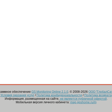
граммное обеспечение
GS Monitoring Online 2.1.0
. © 2008-2026
ООО "ГлобалСа
Условия оказания услуг
/
Политика конфиденциальности
/
Политика возврата
Информация, размещенная на сайте,
не является публичной офертой
.
Мобильная версия личного кабинета:
map.gpshome.ru/m