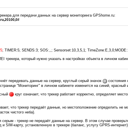
рекера для передачи данных на сервер мониторинга GPShome.ru:
ru,20100,0#
:
75
; TIMER:5; SENDS:3; SOS:,,; Sensorset:10,3,5,1; TimeZone:E,3,0;MODE:
MEI трекера, который нужно указать в настройках объекта в личном каби
ачнёт передевать данные на сервер, круглый серый значок
состояния 
 странице "Мониторинг" в личном кабинете изменится на синий, красный 
асный
круг означает, что трекер работает корректно, определяет мест
вает, что трекер передаёт данные, но местоположение определить не м
асток чистого неба).
я серым - трекер не передаёт данные на сервер. В этом случае проверьт
 и SIM-карту, установленную в трекере (баланс, услугу GPRS-интернет)