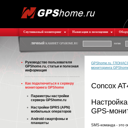
Спутниковый мониторинг
Навигация в помещении
Обору
ЛИЧНЫЙ
КАБИНЕТ GPSHOME.RU
логин
Руководство пользователя
GPShome.ru. ГЛОНАСС
GPShome.ru, статьи и полезная
мониторинга GPShom
информация
Как подключиться к серверу
Concox AT
мониторинга GPShome
Параметры настройки
Настройка
сервера GPShome.ru
Настройки GPRS (APN)
GPS-монит
мобильных операторов
Android смартфоны и
планшеты
SMS-команда - это 