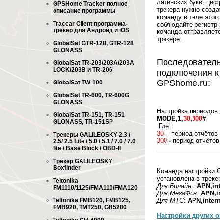
латинских букв, циф
GPSHome Tracker полное
трекера нужно созда
описание программы
команду в теле этог
Traccar Client программа-
соблюдайте регистр 
трекер для Андроид и iOS
команда отправляетс
трекере.
GlobalSat GTR-128, GTR-128
GLONASS
Последователь
GlobalSat TR-203/203A/203A
LOCK/203B и TR-206
подключения к
GPShome.ru:
GlobalSat TW-100
GlobalSat TR-600, TR-600G
GLONASS
Настройка периодов 
GlobalSat TR-151, TR-151
MODE,1,
30
,
300
#
GLONASS, TR-151SP
Где:
30
- период отчётов 
Трекеры GALILEOSKY 2.3 /
300
-
период отчётов
2.5/ 2.5 Lite / 5.0 / 5.1 / 7.0 / 7.0
lite / Base Block / OBD-II
Трекер GALILEOSKY
Boxfinder
Команда настройки G
установлена в трекер
Teltonika
Для Билайн
:
APN,int
FM1110/1125/FMA110/FMA120
Для МегаФон
:
APN,in
Teltonika FMB120, FMB125,
Для МТС
:
APN,intern
FMB920, TMT250, GH5200
Настройки других 