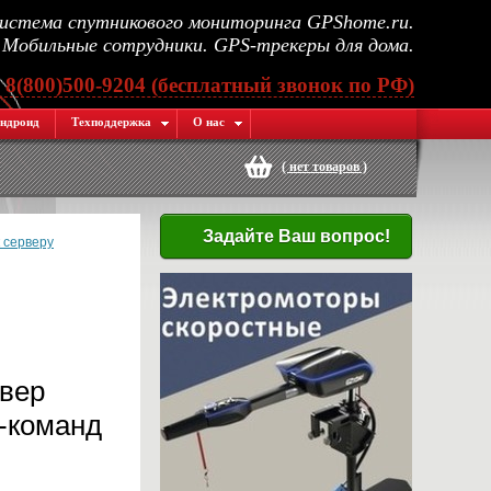
стема спутникового мониторинга GPShome.ru.
Мобильные сотрудники. GPS-трекеры для дома.
, 8(800)500-9204 (бесплатный звонок по РФ)
ндроид
Техподдержка
О нас
(
нет товаров
)
Задайте Ваш вопрос!
к серверу
рвер
-команд