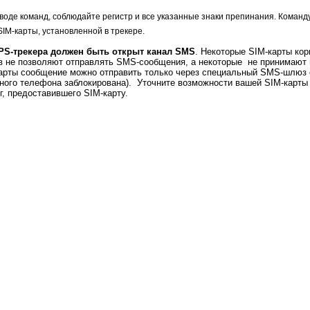
воде команд, соблюдайте регистр и все указанные знаки препинания. Коман
SIM-карты, установленной в трекере.
PS-трекера должен быть открыт канал SMS
. Некоторые SIM-карты ко
 не позволяют отправлять SMS-сообщения, а некоторые не принимают 
арты сообщение можно отправить только через специальный SMS-шлюз 
чного телефона заблокирована). Уточните возможности вашей SIM-карты
г, предоставившего SIM-карту.