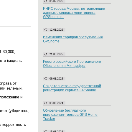
05.02.2026
РНИС города Москвы, ретрансляция
данных с сервиса мониторинга
GPShome.ru
12.01.2026
Изменения тарифов обслуживания
GPShome
1,30,300;
21.03.2025
нете (модель
Реестр российского Программного
Обеспечения Минцифры
09.01.2025
справа от
Свидетельство о государственной
или зелёный.
регистрации сервиса GPShome
оположение и
03.06.2024
Обновление бесплатного
ожет (убедитесь,
приложения-трекера GPS Home
Tracker
е корректность
.
15.01.2024