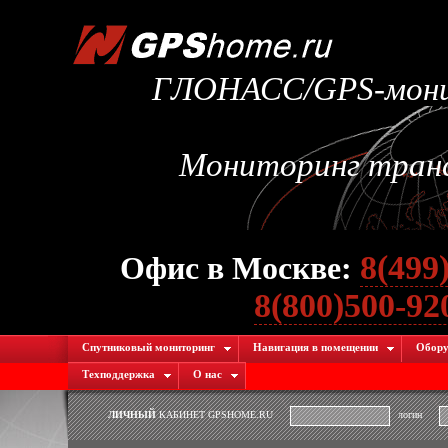
ГЛОНАСС/GPS-монит
Мониторинг транс
8(499
Офис в Москве:
8(800)500-9
Спутниковый мониторинг
Навигация в помещении
Обору
Техподдержка
О нас
ЛИЧНЫЙ
КАБИНЕТ GPSHOME.RU
логин