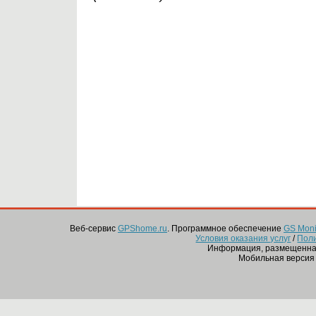
Веб-сервис
GPShome.ru
. Программное обеспечение
GS Monit
Условия оказания услуг
/
Пол
Информация, размещенная
Мобильная версия 