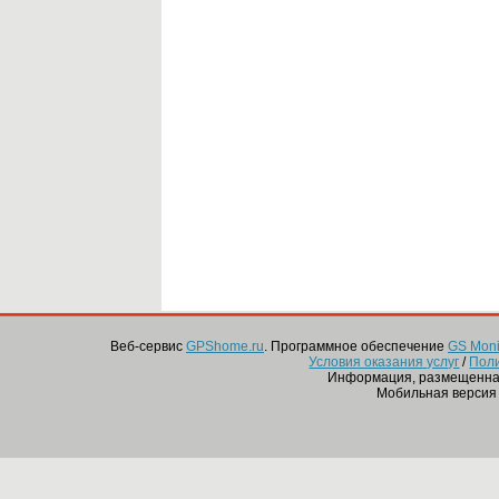
Веб-сервис
GPShome.ru
. Программное обеспечение
GS Monit
Условия оказания услуг
/
Пол
Информация, размещенная
Мобильная версия 