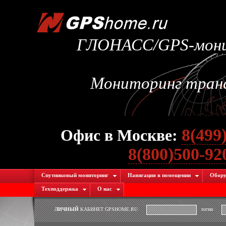
ГЛОНАСС/GPS-монит
Мониторинг транс
8(499
Офис в Москве:
8(800)500-9
Спутниковый мониторинг
Навигация в помещении
Обору
Техподдержка
О нас
ЛИЧНЫЙ
КАБИНЕТ GPSHOME.RU
логин