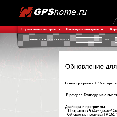
Спутниковый мониторинг
Навигация в помещении
Обору
ЛИЧНЫЙ
КАБИНЕТ GPSHOME.RU
логин
Обновление для
Новые программа TR Management
В разделе Техподдержка выложе
Драйвера и программы
- Программа
TR Management Cen
- Обновление прошивки TR-151 (