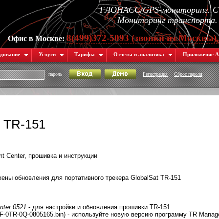
ГЛОНАСС/GPS-мониторинг. Си
Мониторинг транспорта. 
8(499)372-5093 (звонки из Москвы)
Офис в Москве:
дование
Услуги
Тарифы
Отчёты и аналитика
Приложение А
пароль
Регистрация
Сброс пароля
 TR-151
 Center, прошивка и инструкции
ны обновления для портативного трекера GlobalSat TR-151
ter 0521
- для настройки и обновления прошивки TR-151
F-0TR-0Q-0805165.bin) - используйте новую версию программу TR Manag