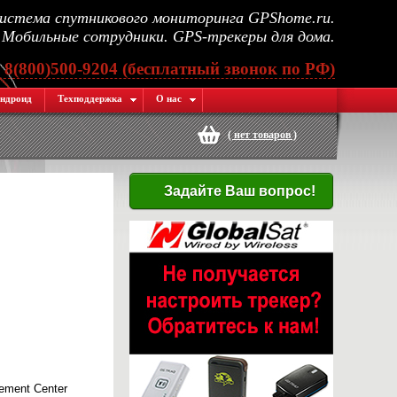
стема спутникового мониторинга GPShome.ru.
Мобильные сотрудники. GPS-трекеры для дома.
, 8(800)500-9204 (бесплатный звонок по РФ)
ндроид
Техподдержка
О нас
(
нет товаров
)
Задайте Ваш вопрос!
ement Center