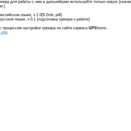
екера для работы с ним в дальнейшем используйте только новую (скача
r.)
нглийском языке, v.1.0(9.2mb, pdf)
усском языке, v.0.1 (подготовка трекера к работе)
с процессом настройки трекера на сайте сервиса
GPS
home
-
1.php