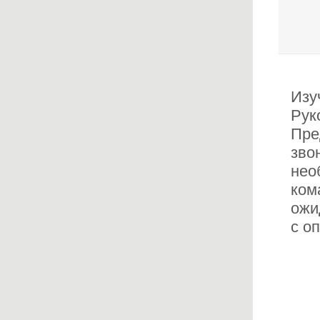
Изу
Рук
Пре
зво
нео
ком
ожи
с о