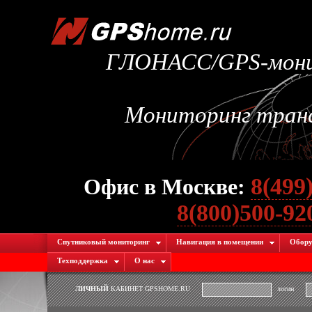
ГЛОНАСС/GPS-монит
Мониторинг транс
8(499
Офис в Москве:
8(800)500-9
Спутниковый мониторинг
Навигация в помещении
Обору
Техподдержка
О нас
ЛИЧНЫЙ
КАБИНЕТ GPSHOME.RU
логин