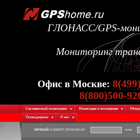
ГЛОНАСС/GPS-монит
Мониторинг транс
8(499
Офис в Москве:
8(800)500-9
Спутниковый мониторинг
Навигация в помещении
Обору
Техподдержка
О нас
ЛИЧНЫЙ
КАБИНЕТ GPSHOME.RU
логин