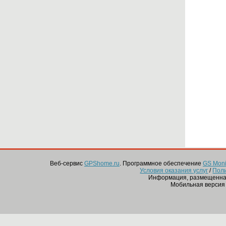
Веб-сервис
GPShome.ru
. Программное обеспечение
GS Monit
Условия оказания услуг
/
Пол
Информация, размещенная
Мобильная версия 