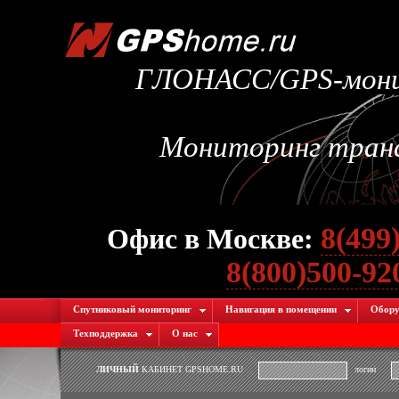
ГЛОНАСС/GPS-монит
Мониторинг транс
8(499
Офис в Москве:
8(800)500-9
Спутниковый мониторинг
Навигация в помещении
Обору
Техподдержка
О нас
ЛИЧНЫЙ
КАБИНЕТ GPSHOME.RU
логин