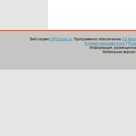
Веб-сервис
GPShome.ru
. Программное обеспечение
GS Monit
Условия оказания услуг
/
Пол
Информация, размещенная
Мобильная версия 